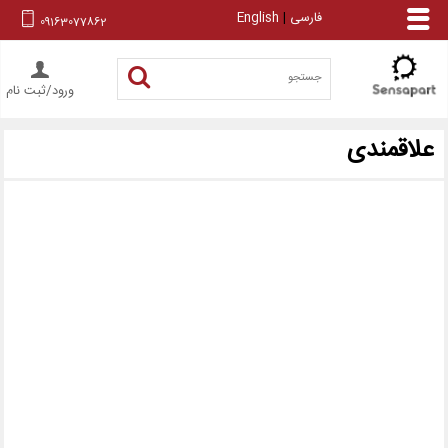
فارسی
|
English
09163077862
ورود/ثبت نام
علاقمندی